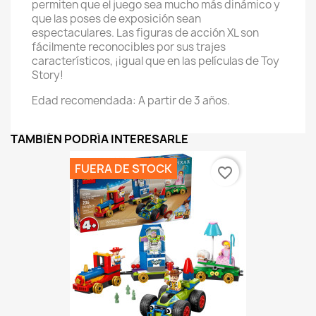
permiten que el juego sea mucho más dinámico y
que las poses de exposición sean
espectaculares. Las figuras de acción XL son
fácilmente reconocibles por sus trajes
característicos, ¡igual que en las películas de Toy
Story!
Edad recomendada: A partir de 3 años.
TAMBIÉN PODRÍA INTERESARLE
FUERA DE STOCK
favorite_border