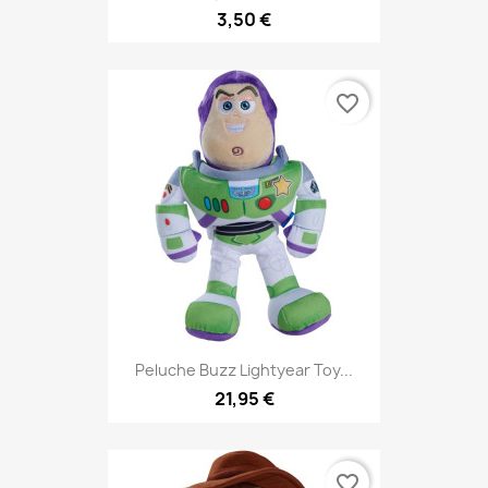
3,50 €
favorite_border
Peluche Buzz Lightyear Toy...
21,95 €
favorite_border