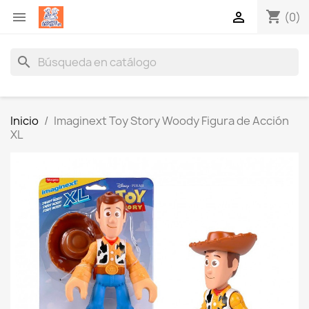
shopping_cart


(0)
search
Inicio
Imaginext Toy Story Woody Figura de Acción
XL