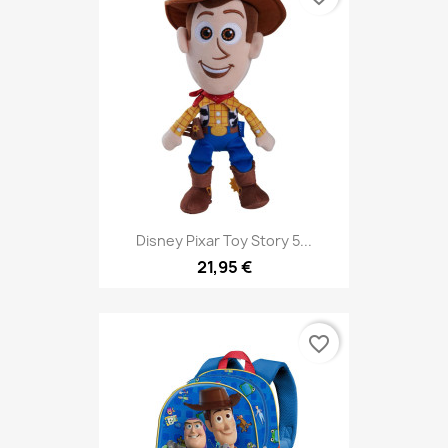
Disney Pixar Toy Story 5...
21,95 €
favorite_border