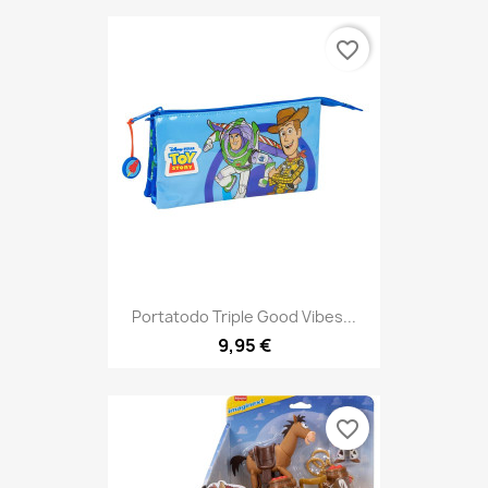
favorite_border
Portatodo Triple Good Vibes...
9,95 €
favorite_border