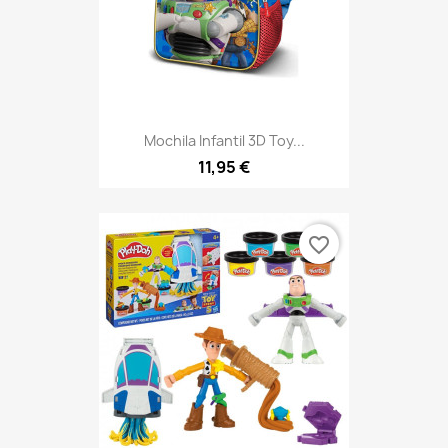
Mochila Infantil 3D Toy...
11,95 €
favorite_border